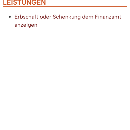
LEISTUNGEN
Erbschaft oder Schenkung dem Finanzamt
anzeigen
Erbschein beantragen
Grundbuch - Einsicht nehmen
Grundbuch - Eintragung beantragen
Grundbuchabschrift oder
Grundbuchausdruck beantragen
Grunderwerbsteuer zahlen
Grundstückskaufvertrag notariell
beurkunden lassen
Grundstücksteilung - Erklärung abgeben
Land- und forstwirtschaftliche Grundstücke
- Genehmigung zum Kauf oder Verkauf
beantragen