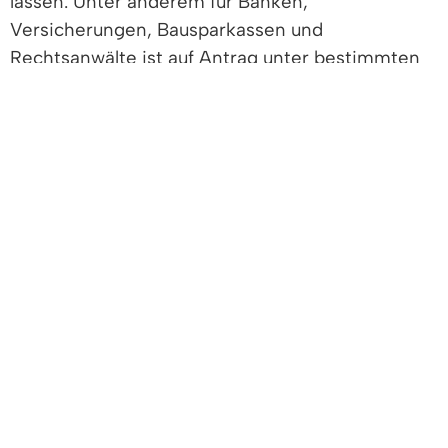
lassen. Unter anderem für Banken,
Versicherungen, Bausparkassen und
Rechtsanwälte ist auf Antrag unter bestimmten
gesetzlich geregelten Voraussetzungen die
Teilnahme an einem eingeschränkten
Abrufverfahren möglich.
Achtung: Da das Grundbuchrecht anspruchsvoll
ist, sollten Sie sich immer durch einen Notar oder
Rechtsanwalt beraten lassen.
Rechtsgrundlage
Freigabevermerk
Leistungen
Lebenslagen