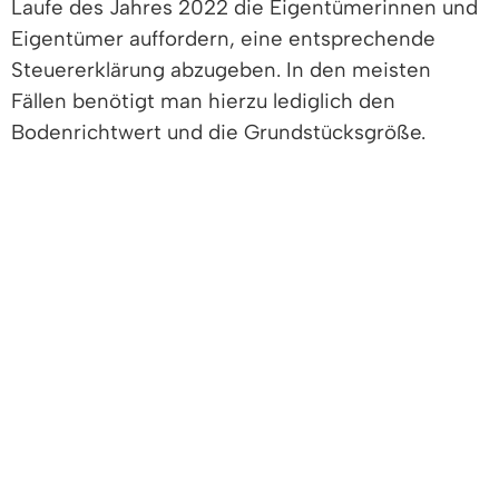
Laufe des Jahres 2022 die Eigentümerinnen und
Eigentümer auffordern, eine entsprechende
Steuererklärung abzugeben. In den meisten
Fällen benötigt man hierzu lediglich den
Bodenrichtwert und die Grundstücksgröße.
Den Bodenrichtwert können Sie kostenlos auf
der Internetseite der entsprechenden Kommune
oder im digitalen Bodenrichtwertsystem (BORIS-
BW) recherchieren. Bezüglich der
Grundstücksgröße oder des Miteigentumsanteils
sollten Sie eigene Unterlagen wie z.B.
Kaufvertrag oder Grundbuchauszug verwenden.
Als Unterstützung zur Erstellung der
Steuererklärung wird es zudem eine
entsprechende Ausfüllanleitung geben.