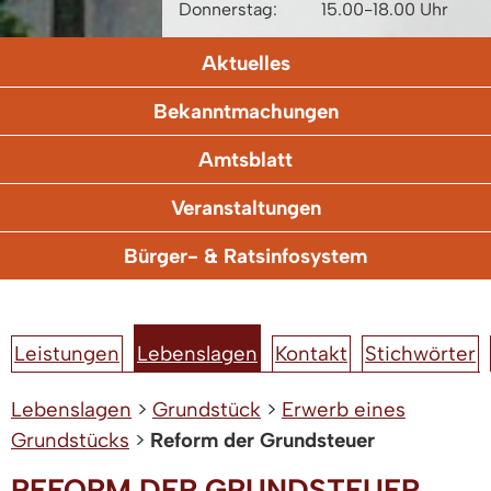
Donnerstag:
15.00-18.00 Uhr
Aktuelles
Bekanntmachungen
Amtsblatt
Veranstaltungen
Bürger- & Ratsinfosystem
Leistungen
Lebenslagen
Kontakt
Stichwörter
Lebenslagen
>
Grundstück
>
Erwerb eines
Grundstücks
>
Reform der Grundsteuer
REFORM DER GRUNDSTEUER