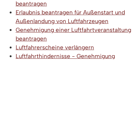
beantragen
Erlaubnis beantragen für Außenstart und
Außenlandung von Luftfahrzeugen
Genehmigung einer Luftfahrtveranstaltung
beantragen
Luftfahrerscheine verlängern
Luftfahrthindernisse - Genehmigung
beantragen
Privatpilotenlizenz beantragen
Unbemannte Luftfahrtsysteme (Drohnen) -
Aufstiegserlaubnis beantragen
LEBENSLAGEN
Verkehr und Verkehrswege
Güterverkehr
Gefahrgut