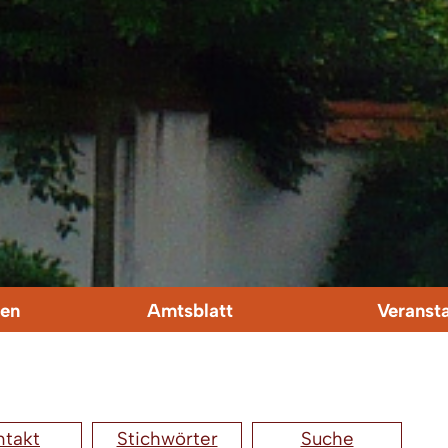
en
Amtsblatt
Veranst
ntakt
Stichwörter
Suche