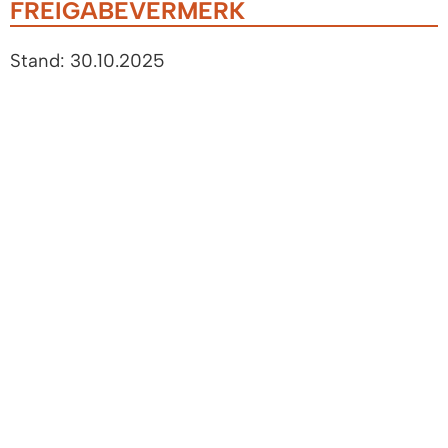
FREIGABEVERMERK
Stand: 30.10.2025
Verantwortlich: Justizministerium Baden-
Württemberg
LEBENSLAGEN
Erben und Vererben
Erbfall
Anfechtung einer letztwilligen
Verfügung
Annahme einer Erbschaft
Ausschlagung einer Erbschaft
Erbenhaftung
Erbschein