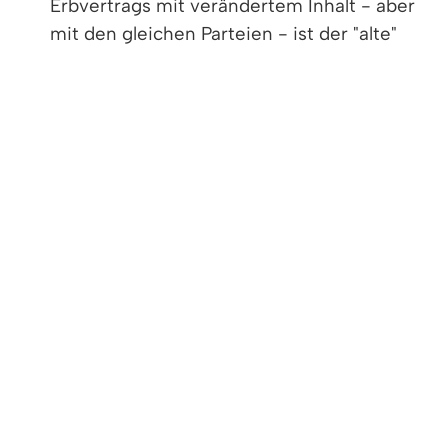
Erbvertrags mit verändertem Inhalt - aber
mit den gleichen Parteien - ist der "alte"
Entwurf ebenfalls nicht mehr gültig.
Sie können mit Zustimmung des
Vertragspartners den Erbvertrag durch die
Errichtung eines Testaments aufheben.
Gleiches gilt auch, wenn Ehe- oder
Lebenspartner einer eingetragenen
Lebensgemeinschaft den Erbvertrag durch
ein gemeinsames Aufhebungstestament
ablösen.
Der Erbvertrag ist ungültig, wenn der
Vertragspartner in die Auflösung einwilligt.
Der Erbvertrag kann durch Ausschlagung,
Vorversterben oder Erbunwürdigkeit
gegenstandslos werden.