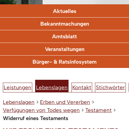
Aktuelles
Bekanntmachungen
Amtsblatt
Veranstaltungen
Bürger- & Ratsinfosystem
Leistungen
Lebenslagen
Kontakt
Stichwörter
Lebenslagen
>
Erben und Vererben
>
Verfügungen von Todes wegen
>
Testament
>
Widerruf eines Testaments