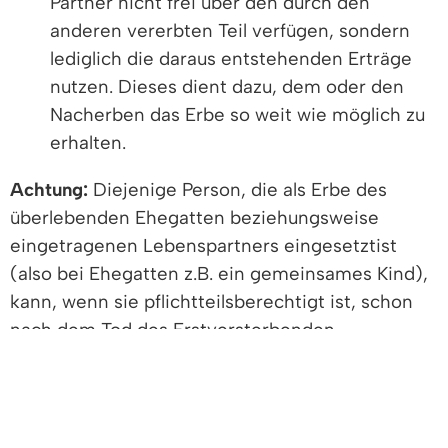
Partner nicht frei über den durch den
anderen vererbten Teil verfügen, sondern
lediglich die daraus entstehenden Erträge
nutzen. Dieses dient dazu, dem oder den
Nacherben das Erbe so weit wie möglich zu
erhalten.
Achtung:
Diejenige Person, die als Erbe des
überlebenden Ehegatten beziehungsweise
eingetragenen Lebenspartners eingesetztist
(also bei Ehegatten z.B. ein gemeinsames Kind),
kann, wenn sie pflichtteilsberechtigt ist, schon
nach dem Tod des Erstversterbenden
Pflichtteilsansprüche haben. Dies geht bei der
zweiten Gestaltungsmöglichkeit allerdings nur,
wenn sie nicht selbst Nacherbe ist oder die
Erbschaft ausschlägt.