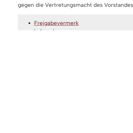
gegen die Vertretungsmacht des Vorstandes
Freigabevermerk
Lebenslagen
FREIGABEVERMERK
10.12.2023
Justizministerium Baden-Württe
LEBENSLAGEN
Vereine
Auflösung und Liquidation eines Ve
Gründung eines Vereins
Datenschutz im Verein
Rechtsfähigkeit