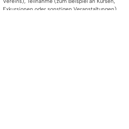
Vereins), Teilnahme (zum Beispiel an Kursen,
Exkursionen oder sonstigen Veranstaltungen)
oder Inanspruchnahme von Leistungen (zum
Beispiel Beratung in Miet- und
Arbeitsrechtsangelegenheiten) anzutreffen.
Freigabevermerk
Lebenslagen
FREIGABEVERMERK
Dieser Text entstand in enger Zusammenarbeit
mit den fachlich zuständigen Stellen. Das
Justizministerium
hat ihn am 11.12.2023
freigegeben.