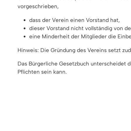
vorgeschrieben,
dass der Verein einen Vorstand hat,
dieser Vorstand nicht vollständig von d
eine Minderheit der Mitglieder die Ein
Hinweis: Die Gründung des Vereins setzt zu
Das Bürgerliche Gesetzbuch unterscheidet de
Pflichten sein kann.
Im Vereinsregister werden die Vereine einget
Eintragung in das Vereinsregister steht somi
der Verein die Rechtsfähigkeit, er kann somi
regelmäßig nur noch dieser selbst, nicht auc