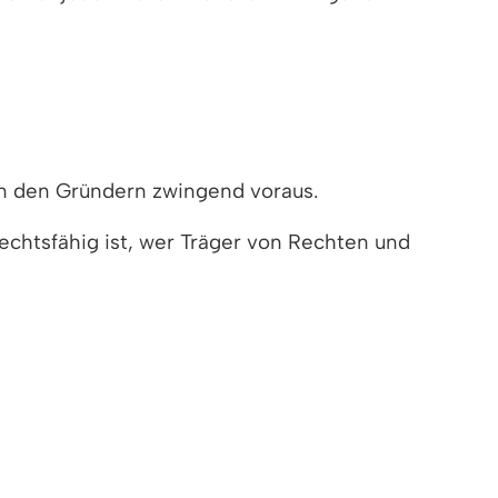
en den Gründern zwingend voraus.
echtsfähig ist, wer Träger von Rechten und
 Geschäftsbetrieb gerichtet ist. Die
chen Zweck offen. Mit der Eintragung erlangt
bindlichkeiten des Vereins haftet dann