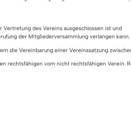
er Vertretung des Vereins ausgeschlossen ist und
berufung der Mitgliederversammlung verlangen kann.
dem die Vereinbarung einer Vereinssatzung zwisch
n rechtsfähigen vom nicht rechtsfähigen Verein. R
ragen, deren Zweck nicht auf einen wirtschaftlichen
t nur Vereinen mit einem ideellen, nichtwirtschaftli
t Träger von Rechten und Pflichten sein. Für die Ver
h seine Mitglieder.