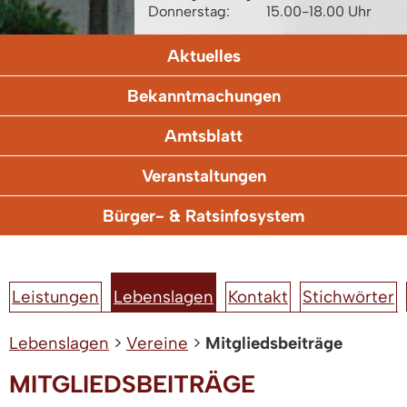
Donnerstag:
15.00-18.00 Uhr
Aktuelles
Bekanntmachungen
Amtsblatt
Veranstaltungen
Bürger- & Ratsinfosystem
Leistungen
Lebenslagen
Kontakt
Stichwörter
Lebenslagen
>
Vereine
>
Mitgliedsbeiträge
MITGLIEDSBEITRÄGE