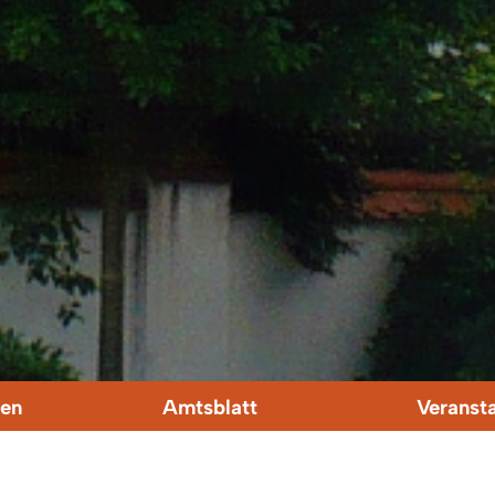
en
Amtsblatt
Veranst