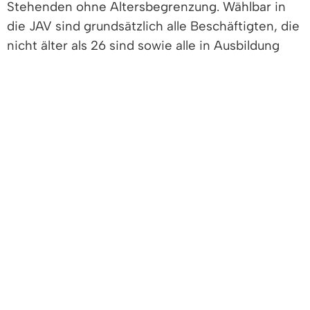
Stehenden ohne Altersbegrenzung. Wählbar in
die JAV sind grundsätzlich alle Beschäftigten, die
nicht älter als 26 sind sowie alle in Ausbildung
Stehenden unabhängig vom Alter, wenn sie am
Wahltag seit zwei Monaten der Dienststelle
angehören.
Die Wahlen finden alle zweieinhalb Jahre statt,
im Wechsel zusammen mit den regelmäßigen
Wahlen des Personalrats in der Zeit vom 1. April
bis 31. Juli und sonst in der Zeit vom 1. Oktober
bis 31. Januar. Die Zahl der Mitglieder richtet sich
nach der Anzahl der Jugendlichen und
Auszubildenden in einer Dienststelle:
5 bis 20 Jugendliche und Auszubildende: 1
Person