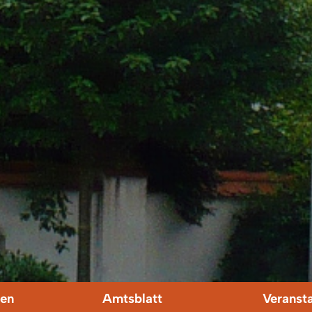
en
Amtsblatt
Veranst