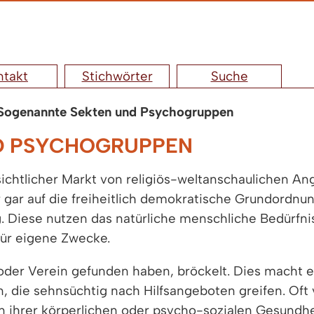
ntakt
Stichwörter
Suche
Sogenannte Sekten und Psychogruppen
D PSYCHOGRUPPEN
rsichtlicher Markt von religiös-weltanschaulichen A
er gar auf die freiheitlich demokratische Grundordn
 Diese nutzen das natürliche menschliche Bedürfni
für eigene Zwecke.
he oder Verein gefunden haben, bröckelt. Dies mach
, die sehnsüchtig nach Hilfsangeboten greifen. Oft 
 ihrer körperlichen oder psycho-sozialen Gesundhei