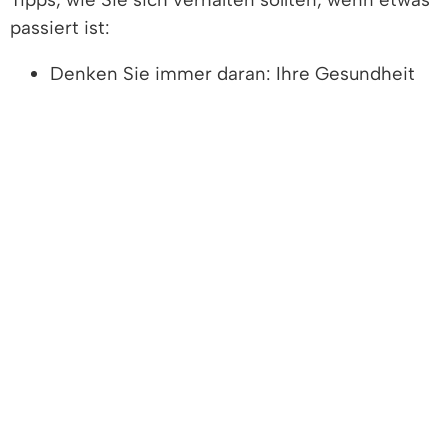
passiert ist:
Denken Sie immer daran: Ihre Gesundheit
ist wichtiger als Hab und Gut.
Wenn Sie sich verfolgt fühlen, wenden Sie
sich an Menschen in der Nähe oder klingeln
Sie an der nächsten Haustür.
Rufen Sie laut um Hilfe und sprechen Sie
Passanten gezielt an.
Beispiel: "Sie im roten Pulli, helfen Sie mir
bitte!"
Wenn Sie es sich zutrauen, wehren Sie sich
sofort und ohne zu zögern.
Flüchten Sie nach Möglichkeit aus der
Gefahrensituation.
Rufen Sie schnellstmöglich die Polizei. Sie