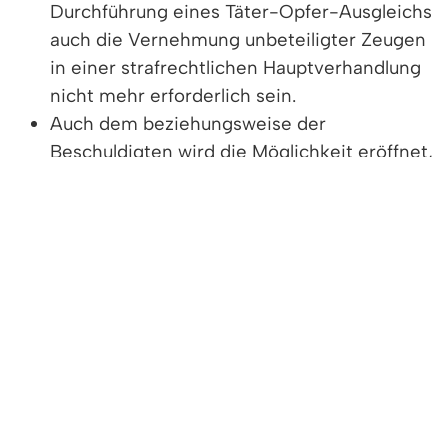
Durchführung eines Täter-Opfer-Ausgleichs
auch die Vernehmung unbeteiligter Zeugen
in einer strafrechtlichen Hauptverhandlung
nicht mehr erforderlich sein.
Auch dem beziehungsweise der
Beschuldigten wird die Möglichkeit eröffnet,
sich mit der Tat und dem Empfinden des
Opfers einer Straftat auseinanderzusetzen.
In einigen Fällen bleiben dem Täter
beziehungsweise der Täter eine
strafrechtliche Hauptverhandlung und
möglicherweise entstehende Kosten erspart.
Infolge eines Täter-Opfer-Ausgleichs
besteht auch die Möglichkeit einer
Strafmilderung.
Die Herstellung des Rechtsfriedens wird