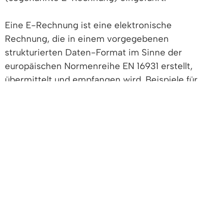
Eine E-Rechnung ist eine elektronische
Rechnung, die in einem vorgegebenen
strukturierten Daten-Format im Sinne der
europäischen Normenreihe EN 16931 erstellt,
übermittelt und empfangen wird. Beispiele für
solche Formate sind die Standard XRechnung
und Rechnungen nach dem ZUGFeRD-Format.
Der Verpflichtung zur Ausstellung einer E-
Rechnung gehen stufenweise
Übergangsregelungen voraus. Erst ab dem 1.
Januar 2028 wird das Ausstellen von E-
Rechnungen für alle inländischen Unternehmer
vorgeschrieben. Vorerst sind Papier- und PDF-
Rechnungen also noch erlaubt.