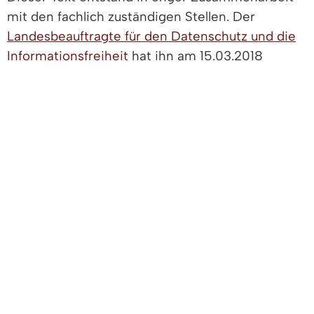
mit den fachlich zuständigen Stellen. Der
Landesbeauftragte für den Datenschutz und die
Informationsfreiheit
hat ihn am 15.03.2018
freigegeben.
LEBENSLAGEN
Unternehmen führen
Auslandsgeschäft
Betrieblicher Arbeits- und
Umweltschutz
Arbeitsschutz und Unfallverhütung
Arbeitsschutz-
Managementsysteme
Pflichten im Arbeitsschutz
Überbetrieblicher