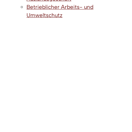
Betrieblicher Arbeits- und
Umweltschutz
Arbeitsschutz und Unfallverhütung
Arbeitsschutz-
Managementsysteme
Pflichten im Arbeitsschutz
Überbetrieblicher
Arbeitsschutz
Betriebliche Kreislaufwirtschaft
Betrieblicher Umweltschutz -
Allgemeines
Gewässer-, Boden- und
Naturschutz
Immissionsschutz
Umwelthaftung bei Anlagen
Umweltmanagement,