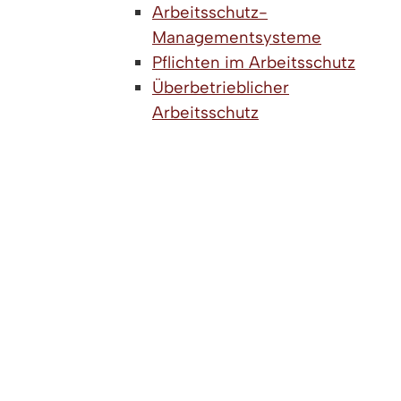
Arbeitsschutz-
Managementsysteme
Pflichten im Arbeitsschutz
Überbetrieblicher
Arbeitsschutz
Betriebliche Kreislaufwirtschaft
Betrieblicher Umweltschutz -
Allgemeines
Gewässer-, Boden- und
Naturschutz
Immissionsschutz
Umwelthaftung bei Anlagen
Umweltmanagement,
Umweltzeichen
Betrieblicher Datenschutz
Datenschutzpflichten von