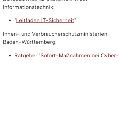
Informationstechnik:
"
Leitfaden IT-Sicherheit
"
Innen- und Verbraucherschutzministerien
Baden-Württemberg:
Ratgeber "Sofort-Maßnahmen bei Cyber-
Angriffen"
Zentrale Ansprechstelle der Polizeien der
Länder
Landesbeauftragter für den Datenschutz und die
Informationssicherheit
Materialien mit Erläuterungen, Definitionen
und Hinweisen zu den einzelnen