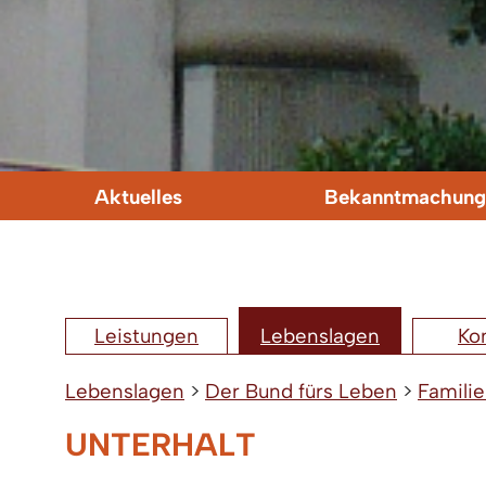
Aktuelles
Bekanntmachung
Leistungen
Lebenslagen
Ko
Lebenslagen
>
Der Bund fürs Leben
>
Familie
UNTERHALT