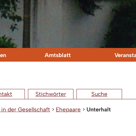
en
Amtsblatt
Veranst
ntakt
Stichwörter
Suche
 in der Gesellschaft
>
Ehepaare
>
Unterhalt