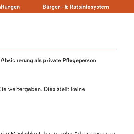
altungen
Bürger- & Ratsinfosystem
 Absicherung als private Pflegeperson
ie weitergeben. Dies stellt keine
die Möglichkeit, bis zu zehn Arbeitstage pro