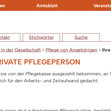
en
Amtsblatt
Veranst
ntakt
Stichwörter
Suche
 in der Gesellschaft
>
Pflege von Angehörigen
>
Ihre
RIVATE PFLEGEPERSON
 sie von der Pflegekasse ausgezahlt bekommen, an S
leich für den Arbeits- und Zeitaufwand gedacht.
n einer akut aufgetretenen Pflegesituation, besteht 