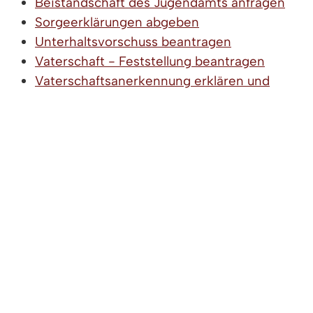
Beistandschaft des Jugendamts anfragen
Sorgeerklärungen abgeben
Unterhaltsvorschuss beantragen
Vaterschaft - Feststellung beantragen
Vaterschaftsanerkennung erklären und
beurkunden lassen
LEBENSLAGEN
Der Bund fürs Leben
Checkliste zur Heirat
Familie in der Gesellschaft
Alleinerziehende
Ehepaare
Einkommensteuer
Erbenansprüche
Geschäfte (täglicher