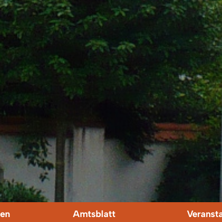
en
Amtsblatt
Veranst