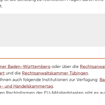
t.
mer Baden-Württemberg
oder über die
Rechtsanwa
art
und die
Rechtsanwaltskammer Tübingen
.
Ihnen auch folgende Institutionen zur Verfügung:
Ba
ie- und Handelskammertag
.
en Rechtsformen der EU-Mitgliedstaaten gibt es a
rtschaft und Energie finden.