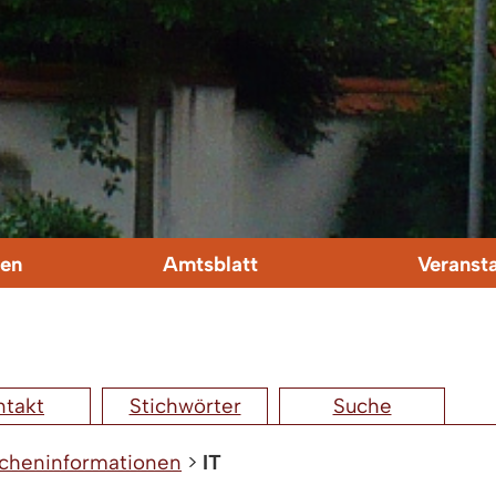
en
Amtsblatt
Veranst
ntakt
Stichwörter
Suche
cheninformationen
>
IT