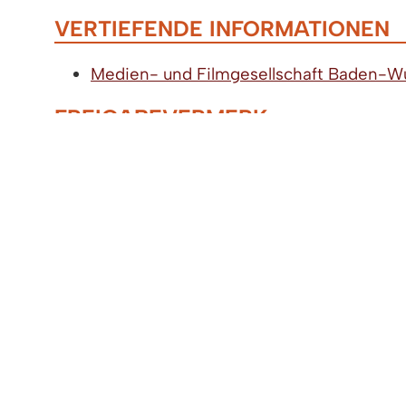
VERTIEFENDE INFORMATIONEN
Medien- und Filmgesellschaft Baden-W
FREIGABEVERMERK
06.05.2022 Wirtschaftsministerium Baden
LEBENSLAGEN
Unternehmen gründen
Brancheninformationen
Dienstleistungen
Handel und Industrie
Ladenöffnungszeiten
Handwerk
Hotellerie und Gastronomie