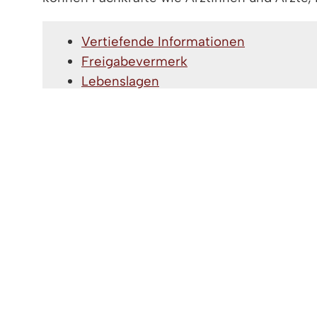
Vertiefende Informationen
Freigabevermerk
Lebenslagen
VERTIEFENDE INFORMATIONEN
Richtlinien zur Familien- und Geschlech
FREIGABEVERMERK
19.12.2023
Kultusministerium Baden-Württe
LEBENSLAGEN
Schule