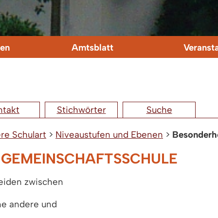
en
Amtsblatt
Veranst
ntakt
Stichwörter
Suche
re Schulart
>
Niveaustufen und Ebenen
>
Besonderhe
E GEMEINSCHAFTSSCHULE
heiden zwischen
ne andere und