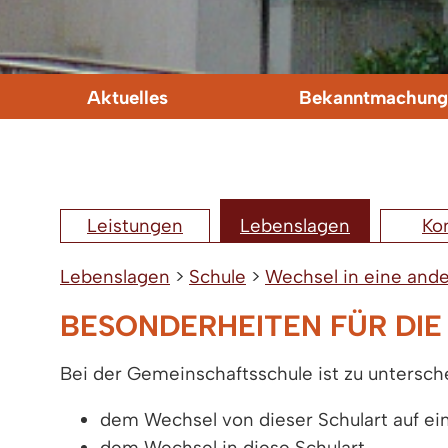
Aktuelles
Bekanntmachung
Leistungen
Lebenslagen
Ko
Lebenslagen
>
Schule
>
Wechsel in eine ande
BESONDERHEITEN FÜR DI
Bei der Gemeinschaftsschule ist zu untersc
dem Wechsel von dieser Schulart auf ei
dem Wechsel in diese Schulart.