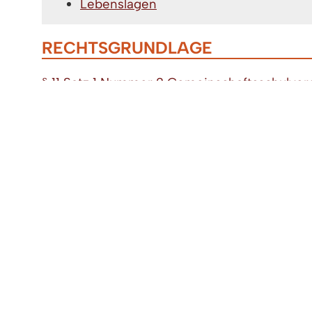
Lebenslagen
RECHTSGRUNDLAGE
§ 11 Satz 1 Nummer 2 Gemeinschaftsschulv
§ 9 Multilaterale Versetzungsordnung (MVO)
FREIGABEVERMERK
25.04.2024 Kultusministerium Baden Württ
LEBENSLAGEN
Schule
Bildungsabschlüsse