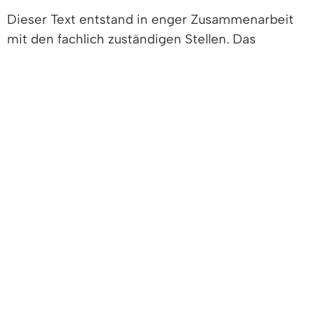
Dieser Text entstand in enger Zusammenarbeit
mit den fachlich zuständigen Stellen. Das
Kultusministerium
hat ihn am 11.01.2024
freigegeben.
LEISTUNGEN
Einschulungsuntersuchung wahrnehmen
Gemeinschaftsschule - Kind für Aufnahme
anmelden
Schulbezirkswechsel beantragen
Werkrealschule/Hauptschule - Kind für
Aufnahme anmelden
LEBENSLAGEN
Schule