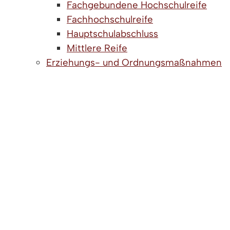
Fachgebundene Hochschulreife
Fachhochschulreife
Hauptschulabschluss
Mittlere Reife
Erziehungs- und Ordnungsmaßnahmen
in der Schule
Familien- und Geschlechtserziehung
Finanzielle Hilfen und sonstige
Angebote
Autismus
Bildungs- und Teilhabepaket
Schulgeld und Unterrichtsmaterial
Schulkinderbetreuung
Flexible
Nachmittagsbetreuung
Ganztagsschule