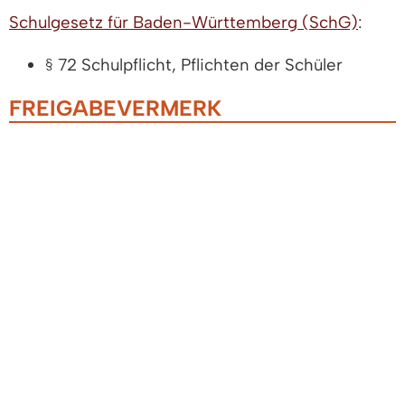
Schulgesetz für Baden-Württemberg (SchG)
:
§ 72
Schulpflicht, Pflichten der Schüler
FREIGABEVERMERK
27.03.2026 Kultusministerium Baden-
Württemberg
LEISTUNGEN
Aufnahme in die Berufsaufbauschule
beantragen
Aufnahme in die Berufsoberschule
beantragen
Ausbildungsvorbereitung dual und
Ausbildungsvorbereitungg (AVdual/AV) -