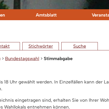
en
Amtsblatt
Veranst
ntakt
Stichwörter
Suche
g
>
Bundestagswahl
>
Stimmabgabe
 18 Uhr gewählt werden. In Einzelfällen kann der La
n.
ichnis eingetragen sind, erhalten Sie von Ihrer W
res Wahllokals entnehmen können.