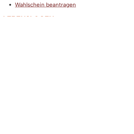
Wahlschein beantragen
LEBENSLAGEN
Wahlen und Bürgerbeteiligung
Bürgermeisterwahlen
Die Wahlorgane
Wahlergebnisse
Wahlhandlung (Stimmabgabe)
Was wird gewählt
Beigeordnete und
Stellvertretung
Weitere Informationen und Links
Wer darf gewählt werden (passives
Wahlrecht)
Wer darf wählen (aktives