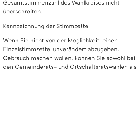
Gesamtstimmenzahl des Wahlkreises nicht
überschreiten.
Kennzeichnung der Stimmzettel
Wenn Sie nicht von der Möglichkeit, einen
Einzelstimmzettel unverändert abzugeben,
Gebrauch machen wollen, können Sie sowohl bei
den Gemeinderats- und Ortschaftsratswahlen als
auch bei den Kreistagswahlen für einen Bewerber
oder eine Bewerberin auf folgende Weise
stimmen:
Sie setzen auf dem Stimmzettel in das
Kästchen neben dem vorgedruckten Namen
des Bewerbers oder der Bewerberin ein
Kreuz oder die Ziffer "1", wenn Sie dem