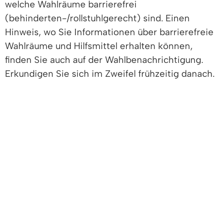
welche Wahlräume barrierefrei
(behinderten-/rollstuhlgerecht) sind. Einen
Hinweis, wo Sie Informationen über barrierefreie
Wahlräume und Hilfsmittel erhalten können,
finden Sie auch auf der Wahlbenachrichtigung.
Erkundigen Sie sich im Zweifel frühzeitig danach.
Wenn Ihr zugewiesenes Wahllokal nicht
barrierefrei ist, haben Sie die Möglichkeit, bei
Ihrer Gemeindeverwaltung einen Wahlschein zu
beantragen und damit entweder in einem
anderen, barrierefreien Wahllokal in Ihrem
Wahlkreis oder durch Briefwahl zu wählen.
Sollten Sie aufgrund Ihrer körperlichen
Beeinträchtigung Ihre Stimme nicht alleine
abgeben oder nicht lesen können, haben Sie die