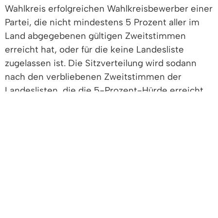
Wahlkreis erfolgreichen Wahlkreisbewerber einer
Partei, die nicht mindestens 5 Prozent aller im
Land abgegebenen gültigen Zweitstimmen
erreicht hat, oder für die keine Landesliste
zugelassen ist. Die Sitzverteilung wird sodann
nach den verbliebenen Zweitstimmen der
Landeslisten, die die 5-Prozent-Hürde erreicht
haben, berechnet. Die Berechnung erfolgt nach
dem Höchstzahlverfahren nach Sainte-
Laguë/Schepers.Von der Anzahl der Sitze einer
Partei, die nach dem Zweitstimmenanteil
ermittelt wird, werden zunächst die von der
Partei in den Wahlkreisen erlangten
Direktmandate abgezogen. Wurden in den
Wahlkreisen weniger Sitze erlangt, als der Partei
nach ihrem Zweitstimmenanteil zustehen,