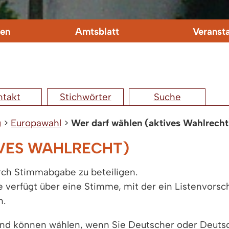
en
Amtsblatt
Veranst
ntakt
Stichwörter
Suche
g
>
Europawahl
>
Wer darf wählen (aktives Wahlrecht
VES WAHLRECHT)
urch Stimmabgabe zu beteiligen.
 verfügt über eine Stimme, mit der ein Listenvorsch
n.
und können wählen, wenn Sie Deutscher oder Deutsch